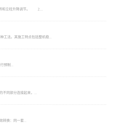
柱升降调节。 ‌ 2....
工法。其施工特点包括整机稳...
预制...
不同部分连接起来，...
换‌：同一套...