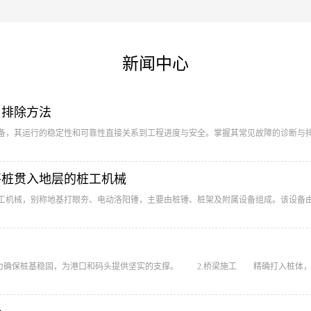
新闻中心
与排除方法
备，其运行的稳定性和可靠性直接关系到工程进度与安全。掌握其常见故障的诊断与排除
将桩贯入地层的桩工机械
工机械，别称地基打眼夯、电动洛阳锤，主要由桩锤、桩架及附属设备组成。该设备由任
确保桩基稳固，为港口和码头提供坚实的支撑。 ‌ 2.桥梁施工 精确打入桩体，保