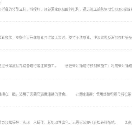
些
叠的箱型立柱、斜撑杆、顶部滑轮组及回转机构，通过液压系统驱动实现360度旋转和立
螺旋成孔技术，能够同步完成成孔与混凝土泵送，支持干法成孔、注浆置换及深层搅拌等多种
通过长螺旋钻孔设备进行灌注桩施工。‌ 悬挂柴油锤进行预制桩施工‌：利用柴油锤进行
地连接在一起，适用于需要高强度连接的场合。 2.螺栓连接‌：使用螺栓和螺母将桩架的
驶员轻松操控，实现一人操作。其机动性出色，无需拆装即可轻松转移场地‌。 2.高效转