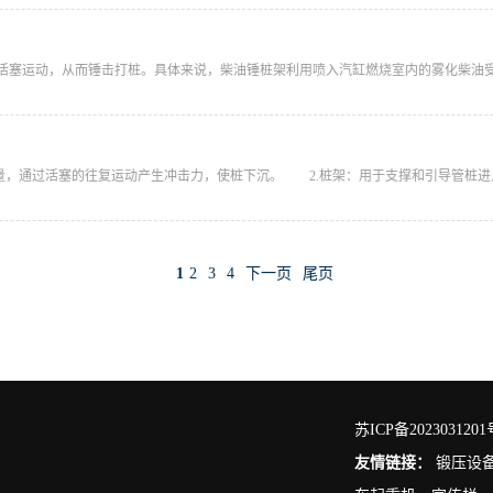
活塞运动，从而锤击打桩。具体来说，柴油锤桩架利用喷入汽缸燃烧室内的雾化柴油受高
量，通过活塞的往复运动产生冲击力，使桩下沉‌。 2.‌桩架‌：用于支撑和引导管桩进入地
1
2
3
4
下一页
尾页
苏ICP备2023031201
友情链接：
锻压设