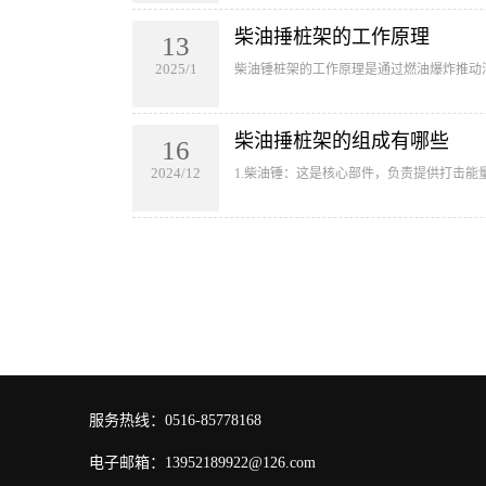
柴油捶桩架的工作原理
13
2025/1
柴油锤桩架的工作原理‌是通过燃油爆炸推动
柴油捶桩架的组成有哪些
16
2024/12
1.‌柴油锤‌：这是核心部件，负责提供打击能
服务热线：0516-85778168
电子邮箱：13952189922@126.com