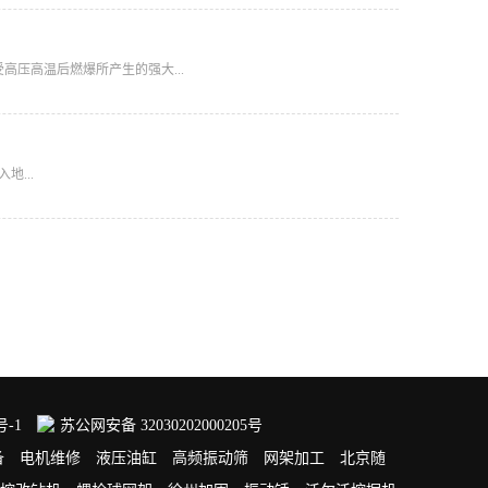
压高温后燃爆所产生的强大...
...
号-1
苏公网安备 32030202000205号
备
电机维修
液压油缸
高频振动筛
网架加工
北京随