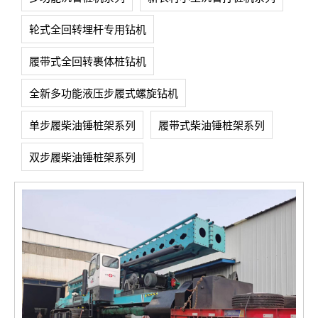
轮式全回转埋杆专用钻机
履带式全回转裹体桩钻机
全新多功能液压步履式螺旋钻机
单步履柴油锤桩架系列
履带式柴油锤桩架系列
双步履柴油锤桩架系列