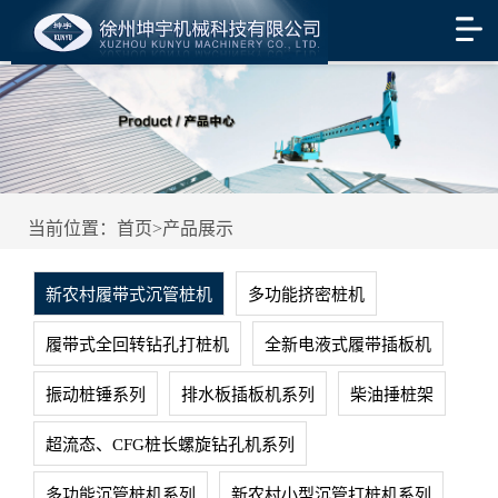
当前位置：
首页
>
产品展示
新农村履带式沉管桩机
多功能挤密桩机
履带式全回转钻孔打桩机
全新电液式履带插板机
振动桩锤系列
排水板插板机系列
柴油捶桩架
超流态、CFG桩长螺旋钻孔机系列
多功能沉管桩机系列
新农村小型沉管打桩机系列