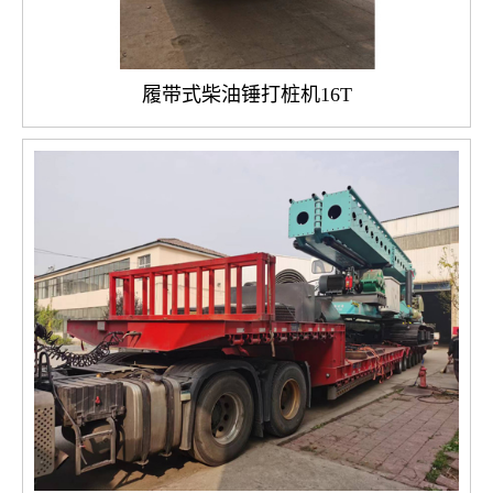
履带式柴油锤打桩机16T