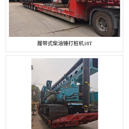
履带式柴油锤打桩机18T