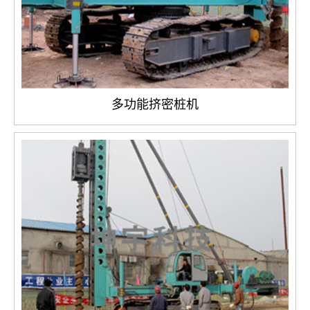
多功能挤密桩机