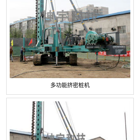
多功能挤密桩机