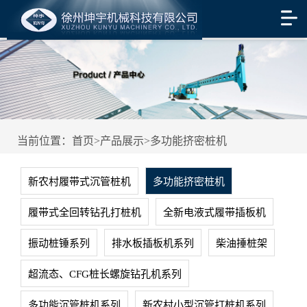
当前位置：
首页
>
产品展示
>
多功能挤密桩机
新农村履带式沉管桩机
多功能挤密桩机
履带式全回转钻孔打桩机
全新电液式履带插板机
振动桩锤系列
排水板插板机系列
柴油捶桩架
超流态、CFG桩长螺旋钻孔机系列
多功能沉管桩机系列
新农村小型沉管打桩机系列