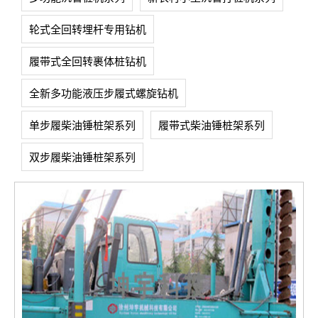
轮式全回转埋杆专用钻机
履带式全回转裹体桩钻机
全新多功能液压步履式螺旋钻机
单步履柴油锤桩架系列
履带式柴油锤桩架系列
双步履柴油锤桩架系列