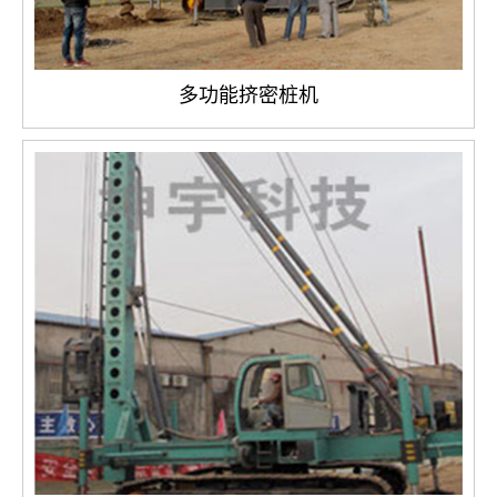
多功能挤密桩机