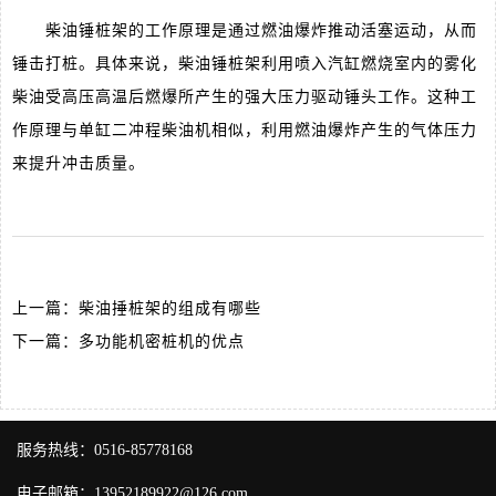
柴油锤桩架的工作原理‌是通过燃油爆炸推动活塞运动，从而
锤击打桩。具体来说，柴油锤桩架利用喷入汽缸燃烧室内的雾化
柴油受高压高温后燃爆所产生的强大压力驱动锤头工作‌。这种工
作原理与单缸二冲程柴油机相似，利用燃油爆炸产生的气体压力
来提升冲击质量‌。
上一篇：
柴油捶桩架的组成有哪些
下一篇：
多功能机密桩机的优点
服务热线：0516-85778168
电子邮箱：13952189922@126.com